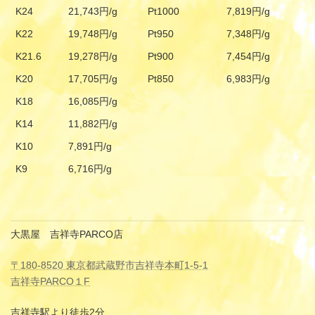
K24
21,743円/g
Pt1000
7,819円/g
K22
19,748円/g
Pt950
7,348円/g
K21.6
19,278円/g
Pt900
7,454円/g
K20
17,705円/g
Pt850
6,983円/g
K18
16,085円/g
K14
11,882円/g
K10
7,891円/g
K9
6,716円/g
大黒屋 吉祥寺PARCO店
〒180-8520 東京都武蔵野市吉祥寺本町1-5-1
吉祥寺PARCO１F
吉祥寺駅より徒歩2分