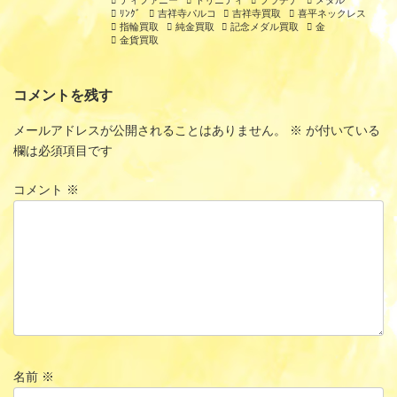
ﾘﾝｸﾞ
吉祥寺パルコ
吉祥寺買取
喜平ネックレス
指輪買取
純金買取
記念メダル買取
金
金貨買取
コメントを残す
メールアドレスが公開されることはありません。
※
が付いている
欄は必須項目です
コメント
※
名前
※