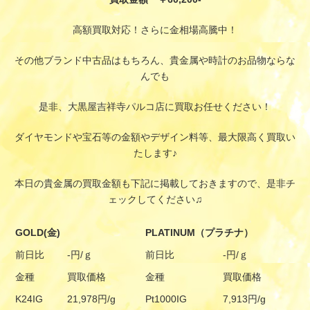
高額買取対応！さらに金相場高騰中！
その他ブランド中古品はもちろん、貴金属や時計のお品物ならな
んでも
是非、大黒屋吉祥寺パルコ店に買取お任せください！
ダイヤモンドや宝石等の金額やデザイン料等、最大限高く買取い
たします♪
本日の貴金属の買取金額も下記に掲載しておきますので、是非チ
ェックしてください♫
GOLD(金)
PLATINUM（プラチナ）
前日比
-円/ｇ
前日比
-円/ｇ
金種
買取価格
金種
買取価格
K24IG
21,978円/g
Pt1000IG
7,913円/g