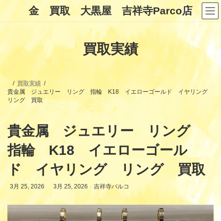
コ
ナ
金 買取 大黒屋 吉祥寺Parco店
ン
ビ
テ
ゲ
ン
ー
ツ
シ
買取実績
へ
ョ
ス
ン
キ
に
ッ
移
プ
動
買取実績
貴金属 ジュエリー リング 指輪 K18 イエローゴールド イヤリング
リング 買取
貴金属 ジュエリー リング
指輪 K18 イエローゴール
ド イヤリング リング 買取
最
3月 25, 2026
3月 25, 2026
吉祥寺パルコ
終
更
新
日