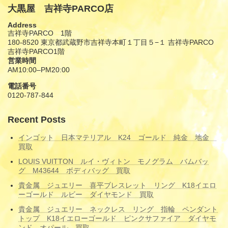
大黒屋 吉祥寺PARCO店
Address
吉祥寺PARCO 1階
180-8520 東京都武蔵野市吉祥寺本町１丁目５−１ 吉祥寺PARCO
吉祥寺PARCO1階
営業時間
AM10:00–PM20:00
電話番号
0120-787-844
Recent Posts
インゴット 日本マテリアル K24 ゴールド 純金 地金
買取
LOUIS VUITTON ルイ・ヴィトン モノグラム バムバッ
グ M43644 ボディバッグ 買取
貴金属 ジュエリー 喜平ブレスレット リング K18イエロ
ーゴールド ルビー ダイヤモンド 買取
貴金属 ジュエリー ネックレス リング 指輪 ペンダント
トップ K18イエローゴールド ピンクサファイア ダイヤモ
ンド オパール 買取