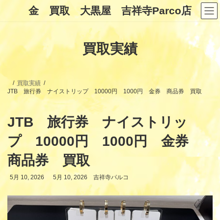
コ
ナ
金 買取 大黒屋 吉祥寺Parco店
ン
ビ
テ
ゲ
ン
ー
ツ
シ
買取実績
へ
ョ
ス
ン
キ
に
ッ
移
プ
動
買取実績
JTB 旅行券 ナイストリップ 10000円 1000円 金券 商品券 買取
JTB 旅行券 ナイストリッ
プ 10000円 1000円 金券
商品券 買取
最
5月 10, 2026
5月 10, 2026
吉祥寺パルコ
終
更
新
日
時