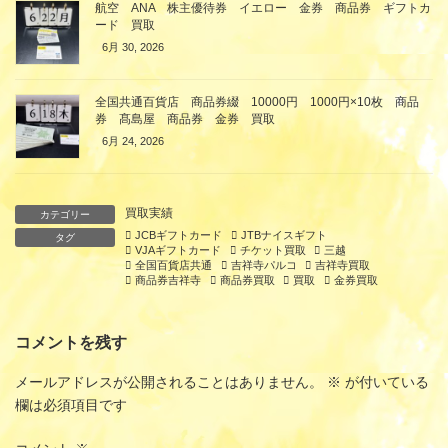
航空 ANA 株主優待券 イエロー 金券 商品券 ギフトカ
ード 買取
6月 30, 2026
全国共通百貨店 商品券綴 10000円 1000円×10枚 商品
券 髙島屋 商品券 金券 買取
6月 24, 2026
買取実績
カテゴリー
JCBギフトカード
JTBナイスギフト
タグ
VJAギフトカード
チケット買取
三越
全国百貨店共通
吉祥寺パルコ
吉祥寺買取
商品券吉祥寺
商品券買取
買取
金券買取
コメントを残す
メールアドレスが公開されることはありません。
※
が付いている
欄は必須項目です