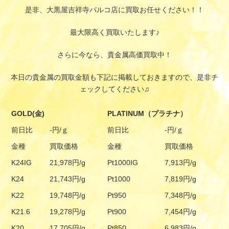
是非、大黒屋吉祥寺パルコ店に買取お任せください！！
最大限高く買取いたします♪
さらに今なら、貴金属高価買取中！
本日の貴金属の買取金額も下記に掲載しておきますので、是非チ
ェックしてください♫
GOLD(金)
PLATINUM（プラチナ）
前日比
-円/ｇ
前日比
-円/ｇ
金種
買取価格
金種
買取価格
K24IG
21,978円/g
Pt1000IG
7,913円/g
K24
21,743円/g
Pt1000
7,819円/g
K22
19,748円/g
Pt950
7,348円/g
K21.6
19,278円/g
Pt900
7,454円/g
K20
17,705円/g
Pt850
6,983円/g