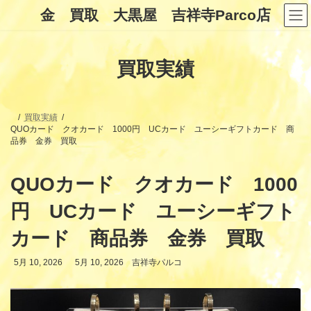
コ
ナ
金 買取 大黒屋 吉祥寺Parco店
ン
ビ
テ
ゲ
ン
ー
ツ
シ
買取実績
へ
ョ
ス
ン
キ
に
ッ
移
プ
動
買取実績
QUOカード クオカード 1000円 UCカード ユーシーギフトカード 商
品券 金券 買取
QUOカード クオカード 1000
円 UCカード ユーシーギフト
カード 商品券 金券 買取
最
5月 10, 2026
5月 10, 2026
吉祥寺パルコ
終
更
新
日