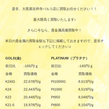
是非、大黒屋吉祥寺パルコ店に買取お任せください！！
最大限高く買取いたします♪
さらに今なら、貴金属高価買取中！
本日の貴金属の買取金額も下記に掲載しておきますので、是非チ
ェックしてください♫
GOLD(金)
PLATINUM（プラチナ）
前日比
-165円/ｇ
前日比
-140円/ｇ
金種
買取価格
金種
買取価格
K24IG
22,678円/g
Pt1000IG
8,613円/g
K24
22,443円/g
Pt1000
8,519円/g
K22
20,448円/g
Pt950
8,048円/g
K21.6
19,978円/g
Pt900
8,154円/g