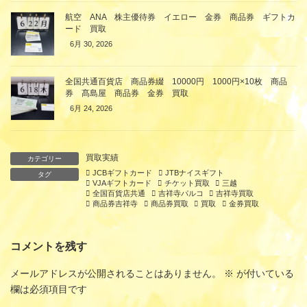
航空 ANA 株主優待券 イエロー 金券 商品券 ギフトカ
ード 買取
6月 30, 2026
全国共通百貨店 商品券綴 10000円 1000円×10枚 商品
券 髙島屋 商品券 金券 買取
6月 24, 2026
買取実績
カテゴリー
JCBギフトカード
JTBナイスギフト
タグ
VJAギフトカード
チケット買取
三越
全国百貨店共通
吉祥寺パルコ
吉祥寺買取
商品券吉祥寺
商品券買取
買取
金券買取
コメントを残す
メールアドレスが公開されることはありません。
※
が付いている
欄は必須項目です