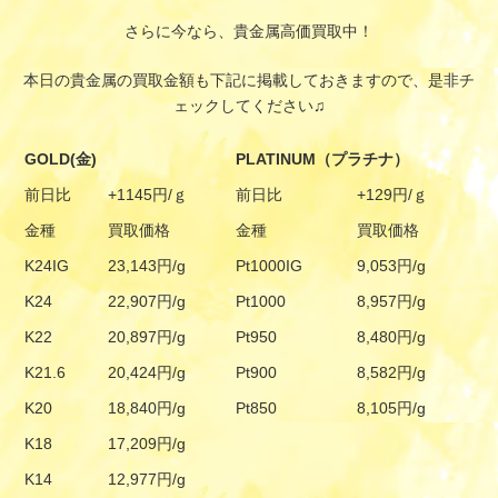
さらに今なら、貴金属高価買取中！
本日の貴金属の買取金額も下記に掲載しておきますので、是非チ
ェックしてください♫
GOLD(金)
PLATINUM（プラチナ）
前日比
+1145円/ｇ
前日比
+129円/ｇ
金種
買取価格
金種
買取価格
K24IG
23,143円/g
Pt1000IG
9,053円/g
K24
22,907円/g
Pt1000
8,957円/g
K22
20,897円/g
Pt950
8,480円/g
K21.6
20,424円/g
Pt900
8,582円/g
K20
18,840円/g
Pt850
8,105円/g
K18
17,209円/g
K14
12,977円/g