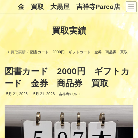
コ
ナ
金 買取 大黒屋 吉祥寺Parco店
ン
ビ
テ
ゲ
ン
ー
ツ
シ
買取実績
へ
ョ
ス
ン
キ
に
ッ
移
プ
動
買取実績
図書カード 2000円 ギフトカード 金券 商品券 買取
図書カード 2000円 ギフトカ
ード 金券 商品券 買取
最
5月 21, 2026
5月 21, 2026
吉祥寺パルコ
終
更
新
日
時
: