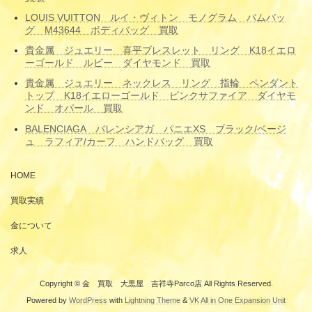
LOUIS VUITTON ルイ・ヴィトン モノグラム バムバッ
グ M43644 ボディバッグ 買取
貴金属 ジュエリー 喜平ブレスレット リング K18イエロ
ーゴールド ルビー ダイヤモンド 買取
貴金属 ジュエリー ネックレス リング 指輪 ペンダント
トップ K18イエローゴールド ピンクサファイア ダイヤモ
ンド オパール 買取
BALENCIAGA バレンシアガ パニエXS ブラック/ベージ
ュ ラフィア/カーフ ハンドバッグ 買取
HOME
買取実績
金について
求人
Copyright © 金 買取 大黒屋 吉祥寺Parco店 All Rights Reserved.
Powered by
WordPress
with
Lightning Theme
&
VK All in One Expansion Unit