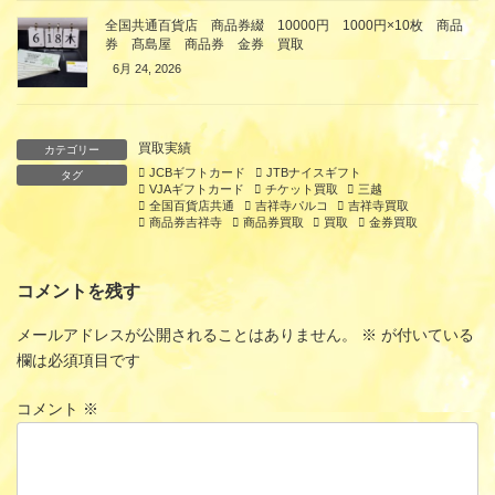
全国共通百貨店 商品券綴 10000円 1000円×10枚 商品
券 髙島屋 商品券 金券 買取
6月 24, 2026
買取実績
カテゴリー
JCBギフトカード
JTBナイスギフト
タグ
VJAギフトカード
チケット買取
三越
全国百貨店共通
吉祥寺パルコ
吉祥寺買取
商品券吉祥寺
商品券買取
買取
金券買取
コメントを残す
メールアドレスが公開されることはありません。
※
が付いている
欄は必須項目です
コメント
※