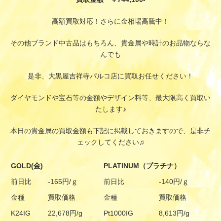
高額買取対応！さらに金相場高騰中！
その他ブランド中古品はもちろん、貴金属や時計のお品物ならな
んでも
是非、大黒屋吉祥寺パルコ店に買取お任せください！
ダイヤモンドや宝石等の金額やデザイン料等、最大限高く買取い
たします♪
本日の貴金属の買取金額も下記に掲載しておきますので、是非チ
ェックしてください♫
GOLD(金)
PLATINUM（プラチナ）
前日比
-165円/ｇ
前日比
-140円/ｇ
金種
買取価格
金種
買取価格
K24IG
22,678円/g
Pt1000IG
8,613円/g