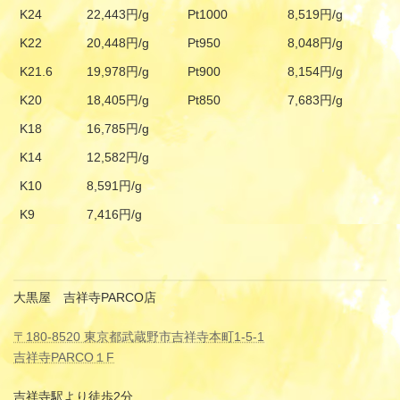
K24
22,443円/g
Pt1000
8,519円/g
K22
20,448円/g
Pt950
8,048円/g
K21.6
19,978円/g
Pt900
8,154円/g
K20
18,405円/g
Pt850
7,683円/g
K18
16,785円/g
K14
12,582円/g
K10
8,591円/g
K9
7,416円/g
大黒屋 吉祥寺PARCO店
〒180-8520 東京都武蔵野市吉祥寺本町1-5-1
吉祥寺PARCO１F
吉祥寺駅より徒歩2分