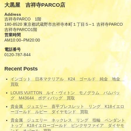
大黒屋 吉祥寺PARCO店
Address
吉祥寺PARCO 1階
180-8520 東京都武蔵野市吉祥寺本町１丁目５−１ 吉祥寺PARCO
吉祥寺PARCO1階
営業時間
AM10:00–PM20:00
電話番号
0120-787-844
Recent Posts
インゴット 日本マテリアル K24 ゴールド 純金 地金
買取
LOUIS VUITTON ルイ・ヴィトン モノグラム バムバッ
グ M43644 ボディバッグ 買取
貴金属 ジュエリー 喜平ブレスレット リング K18イエロ
ーゴールド ルビー ダイヤモンド 買取
貴金属 ジュエリー ネックレス リング 指輪 ペンダント
トップ K18イエローゴールド ピンクサファイア ダイヤモ
ンド オパール 買取