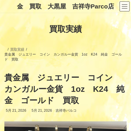
コ
ナ
金 買取 大黒屋 吉祥寺Parco店
ン
ビ
テ
ゲ
ン
ー
ツ
シ
買取実績
へ
ョ
ス
ン
キ
に
ッ
移
プ
動
買取実績
貴金属 ジュエリー コイン カンガルー金貨 1oz K24 純金 ゴール
ド 買取
貴金属 ジュエリー コイン
カンガルー金貨 1oz K24 純
金 ゴールド 買取
最
5月 21, 2026
5月 21, 2026
吉祥寺パルコ
終
更
新
日