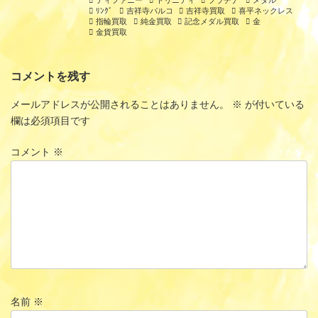
ﾘﾝｸﾞ
吉祥寺パルコ
吉祥寺買取
喜平ネックレス
指輪買取
純金買取
記念メダル買取
金
金貨買取
コメントを残す
メールアドレスが公開されることはありません。
※
が付いている
欄は必須項目です
コメント
※
名前
※