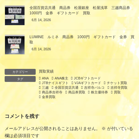
全国百貨店共通 商品券 松屋銀座 松屋浅草 三越商品券
1000円 金券 ギフトカード 買取
6月 14, 2026
LUMINE ルミネ 商品券 1000円 ギフトカード 金券 買
取
6月 14, 2026
買取実績
カテゴリー
ANA
ANA株主
JCBギフトカード
タグ
JTBナイスギフト
VJAギフトカード
チケット買取
三越
全国百貨店共通
吉祥寺パルコ
吉祥寺買取
商品券吉祥寺
商品券買取
株主優待券
買取
金券買取
コメントを残す
メールアドレスが公開されることはありません。
※
が付いている
欄は必須項目です