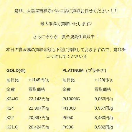
是非、大黒屋吉祥寺パルコ店に買取お任せください！！
最大限高く買取いたします♪
さらに今なら、貴金属高価買取中！
本日の貴金属の買取金額も下記に掲載しておきますので、是非チ
ェックしてください♫
GOLD(金)
PLATINUM（プラチナ）
前日比
+1145円/ｇ
前日比
+129円/ｇ
金種
買取価格
金種
買取価格
K24IG
23,143円/g
Pt1000IG
9,053円/g
K24
22,907円/g
Pt1000
8,957円/g
K22
20,897円/g
Pt950
8,480円/g
K21.6
20,424円/g
Pt900
8,582円/g