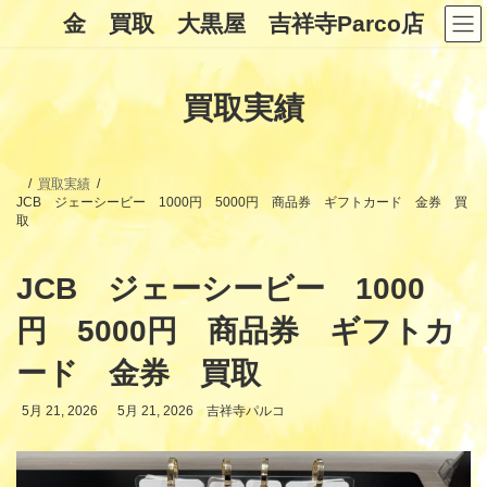
コ
ナ
金 買取 大黒屋 吉祥寺Parco店
ン
ビ
テ
ゲ
ン
ー
ツ
シ
買取実績
へ
ョ
ス
ン
キ
に
ッ
移
プ
動
買取実績
JCB ジェーシービー 1000円 5000円 商品券 ギフトカード 金券 買
取
JCB ジェーシービー 1000
円 5000円 商品券 ギフトカ
ード 金券 買取
最
5月 21, 2026
5月 21, 2026
吉祥寺パルコ
終
更
新
日