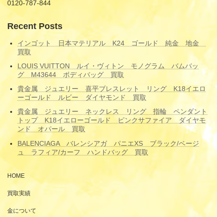
0120-787-844
Recent Posts
インゴット 日本マテリアル K24 ゴールド 純金 地金
買取
LOUIS VUITTON ルイ・ヴィトン モノグラム バムバッ
グ M43644 ボディバッグ 買取
貴金属 ジュエリー 喜平ブレスレット リング K18イエロ
ーゴールド ルビー ダイヤモンド 買取
貴金属 ジュエリー ネックレス リング 指輪 ペンダント
トップ K18イエローゴールド ピンクサファイア ダイヤモ
ンド オパール 買取
BALENCIAGA バレンシアガ パニエXS ブラック/ベージ
ュ ラフィア/カーフ ハンドバッグ 買取
HOME
買取実績
金について