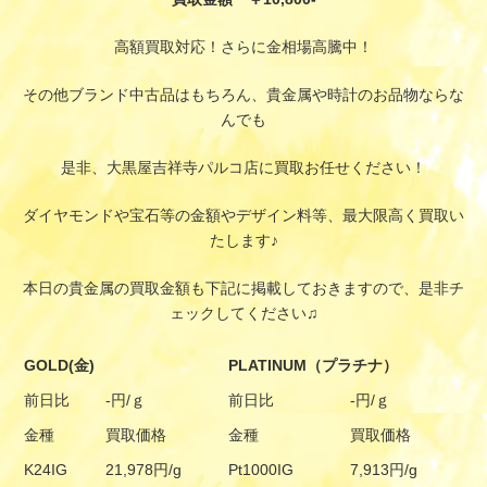
高額買取対応！さらに金相場高騰中！
その他ブランド中古品はもちろん、貴金属や時計のお品物ならな
んでも
是非、大黒屋吉祥寺パルコ店に買取お任せください！
ダイヤモンドや宝石等の金額やデザイン料等、最大限高く買取い
たします♪
本日の貴金属の買取金額も下記に掲載しておきますので、是非チ
ェックしてください♫
GOLD(金)
PLATINUM（プラチナ）
前日比
-円/ｇ
前日比
-円/ｇ
金種
買取価格
金種
買取価格
K24IG
21,978円/g
Pt1000IG
7,913円/g