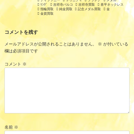
ﾘﾝｸﾞ
吉祥寺パルコ
吉祥寺買取
喜平ネックレス
指輪買取
純金買取
記念メダル買取
金
金貨買取
コメントを残す
メールアドレスが公開されることはありません。
※
が付いている
欄は必須項目です
コメント
※
名前
※