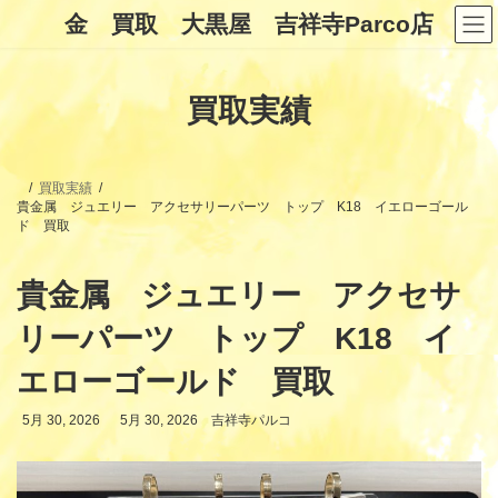
コ
ナ
金 買取 大黒屋 吉祥寺Parco店
ン
ビ
テ
ゲ
ン
ー
ツ
シ
買取実績
へ
ョ
ス
ン
キ
に
ッ
移
プ
動
買取実績
貴金属 ジュエリー アクセサリーパーツ トップ K18 イエローゴール
ド 買取
貴金属 ジュエリー アクセサ
リーパーツ トップ K18 イ
エローゴールド 買取
最
5月 30, 2026
5月 30, 2026
吉祥寺パルコ
終
更
新
日