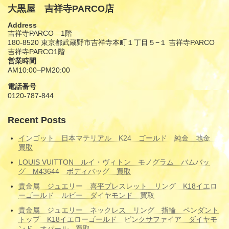
大黒屋 吉祥寺PARCO店
Address
吉祥寺PARCO 1階
180-8520 東京都武蔵野市吉祥寺本町１丁目５−１ 吉祥寺PARCO
吉祥寺PARCO1階
営業時間
AM10:00–PM20:00
電話番号
0120-787-844
Recent Posts
インゴット 日本マテリアル K24 ゴールド 純金 地金
買取
LOUIS VUITTON ルイ・ヴィトン モノグラム バムバッ
グ M43644 ボディバッグ 買取
貴金属 ジュエリー 喜平ブレスレット リング K18イエロ
ーゴールド ルビー ダイヤモンド 買取
貴金属 ジュエリー ネックレス リング 指輪 ペンダント
トップ K18イエローゴールド ピンクサファイア ダイヤモ
ンド オパール 買取