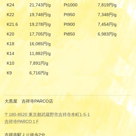
K24
21,743円/g
Pt1000
7,819円/g
K22
19,748円/g
Pt950
7,348円/g
K21.6
19,278円/g
Pt900
7,454円/g
K20
17,705円/g
Pt850
6,983円/g
K18
16,085円/g
K14
11,882円/g
K10
7,891円/g
K9
6,716円/g
大黒屋 吉祥寺PARCO店
〒180-8520 東京都武蔵野市吉祥寺本町1-5-1
吉祥寺PARCO１F
吉祥寺駅より徒歩2分