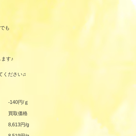
でも
ます♪
てください♫
-140円/ｇ
買取価格
8,613円/g
8,519円/g