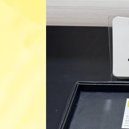
日
時
: