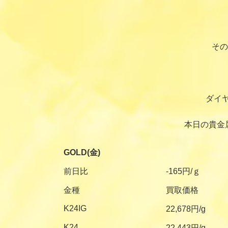
その
ダイ
本日の貴金
GOLD(金)
前日比
-165円/ｇ
金種
買取価格
K24IG
22,678円/g
K24
22,443円/g