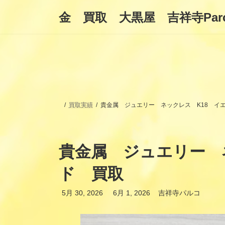
コ
ナ
金 買取 大黒屋 吉祥寺Par
ン
ビ
テ
ゲ
ン
ー
ツ
シ
へ
ョ
ス
ン
キ
に
ッ
移
プ
動
買取実績
貴金属 ジュエリー ネックレス K18 イ
貴金属 ジュエリー 
ド 買取
最
5月 30, 2026
6月 1, 2026
吉祥寺パルコ
終
更
新