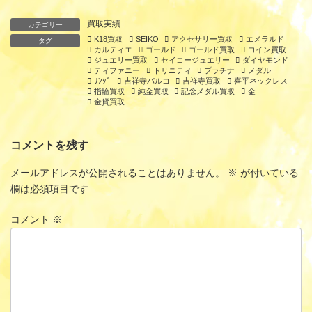
買取実績
カテゴリー
K18買取
SEIKO
アクセサリー買取
エメラルド
タグ
カルティエ
ゴールド
ゴールド買取
コイン買取
ジュエリー買取
セイコージュエリー
ダイヤモンド
ティファニー
トリニティ
プラチナ
メダル
ﾘﾝｸﾞ
吉祥寺パルコ
吉祥寺買取
喜平ネックレス
指輪買取
純金買取
記念メダル買取
金
金貨買取
コメントを残す
メールアドレスが公開されることはありません。
※
が付いている
欄は必須項目です
コメント
※