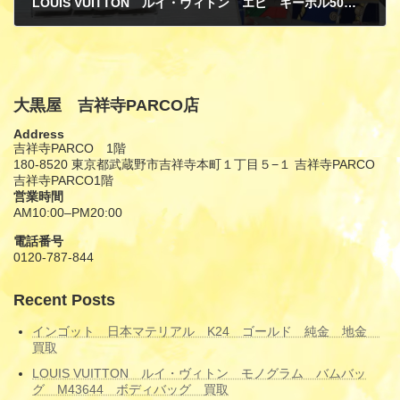
LOUIS VUITTON ルイ・ヴィトン エピ キーポル50 カスティリアンレッド ボストンバッグ HERMES エルメス ルーヴル美術館限定 トートバッグ 買取
6月 9, 2026
大黒屋 吉祥寺PARCO店
Address
吉祥寺PARCO 1階
180-8520 東京都武蔵野市吉祥寺本町１丁目５−１ 吉祥寺PARCO
吉祥寺PARCO1階
営業時間
AM10:00–PM20:00
電話番号
0120-787-844
Recent Posts
インゴット 日本マテリアル K24 ゴールド 純金 地金
買取
LOUIS VUITTON ルイ・ヴィトン モノグラム バムバッ
グ M43644 ボディバッグ 買取