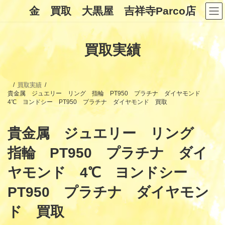
コ
ナ
金 買取 大黒屋 吉祥寺Parco店
ン
ビ
テ
ゲ
ン
ー
ツ
シ
買取実績
へ
ョ
ス
ン
キ
に
ッ
移
プ
動
買取実績
貴金属 ジュエリー リング 指輪 PT950 プラチナ ダイヤモンド
4℃ ヨンドシー PT950 プラチナ ダイヤモンド 買取
貴金属 ジュエリー リング
指輪 PT950 プラチナ ダイ
ヤモンド 4℃ ヨンドシー
PT950 プラチナ ダイヤモン
ド 買取