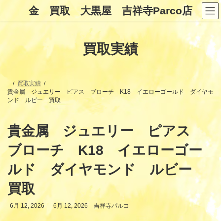
コ
ナ
金 買取 大黒屋 吉祥寺Parco店
ン
ビ
テ
ゲ
ン
ー
ツ
シ
買取実績
へ
ョ
ス
ン
キ
に
ッ
移
プ
動
買取実績
貴金属 ジュエリー ピアス ブローチ K18 イエローゴールド ダイヤモ
ンド ルビー 買取
貴金属 ジュエリー ピアス
ブローチ K18 イエローゴー
ルド ダイヤモンド ルビー
買取
最
6月 12, 2026
6月 12, 2026
吉祥寺パルコ
終