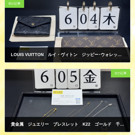
前の記事
LOUIS VUITTON ルイ・ヴィトン ジッピー･ウォレット モノグラム フューシャ M41895 長財布 ポルトフォイユ･ヴィクトリーヌ モノグラム・アンプラント ノワール M64060 二つ折り財布 新品 買取
6月 9, 2026
次の記事
貴金属 ジュエリー ブレスレット K22 ゴールド 千足金 ネックレス K18 イエローゴールド BVLGARI ブルガリ ビーゼロワン B-zero1 トップ K18 ホワイトゴールド ネックレス 破損有り 買取