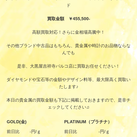
ド
買取金額 ￥455,500-
高額買取対応！さらに金相場高騰中！
その他ブランド中古品はもちろん、貴金属や時計のお品物ならな
んでも
是非、大黒屋吉祥寺パルコ店に買取お任せください！
ダイヤモンドや宝石等の金額やデザイン料等、最大限高く買取い
たします♪
本日の貴金属の買取金額も下記に掲載しておきますので、是非チ
ェックしてください♫
GOLD(金)
PLATINUM（プラチナ）
前日比
-円/ｇ
前日比
-円/ｇ