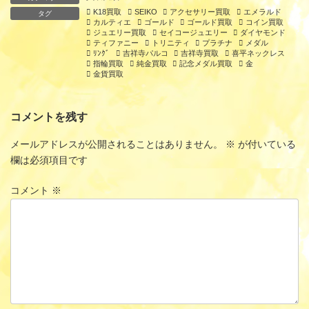
K18買取
SEIKO
アクセサリー買取
エメラルド
タグ
カルティエ
ゴールド
ゴールド買取
コイン買取
ジュエリー買取
セイコージュエリー
ダイヤモンド
ティファニー
トリニティ
プラチナ
メダル
ﾘﾝｸﾞ
吉祥寺パルコ
吉祥寺買取
喜平ネックレス
指輪買取
純金買取
記念メダル買取
金
金貨買取
コメントを残す
メールアドレスが公開されることはありません。
※
が付いている
欄は必須項目です
コメント
※