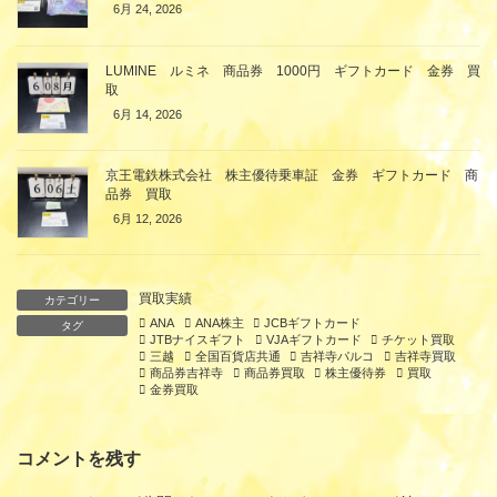
6月 24, 2026
LUMINE ルミネ 商品券 1000円 ギフトカード 金券 買
取
6月 14, 2026
京王電鉄株式会社 株主優待乗車証 金券 ギフトカード 商
品券 買取
6月 12, 2026
買取実績
カテゴリー
ANA
ANA株主
JCBギフトカード
タグ
JTBナイスギフト
VJAギフトカード
チケット買取
三越
全国百貨店共通
吉祥寺パルコ
吉祥寺買取
商品券吉祥寺
商品券買取
株主優待券
買取
金券買取
コメントを残す