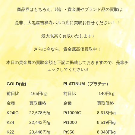
商品券はもちろん、時計・貴金属やブランド品の買取は
是非、大黒屋吉祥寺パルコ店に買取お任せください！！
最大限高く買取いたします♪
さらに今なら、貴金属高価買取中！
本日の貴金属の買取金額も下記に掲載しておきますので、是非チ
ェックしてください♫
GOLD(金)
PLATINUM（プラチナ）
前日比
-165円/ｇ
前日比
-140円/ｇ
金種
買取価格
金種
買取価格
K24IG
22,678円/g
Pt1000IG
8,613円/g
K24
22,443円/g
Pt1000
8,519円/g
K22
20,448円/g
Pt950
8,048円/g