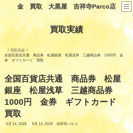
コ
ナ
金 買取 大黒屋 吉祥寺Parco店
ン
ビ
テ
ゲ
ン
ー
ツ
シ
買取実績
へ
ョ
ス
ン
キ
に
ッ
移
プ
動
買取実績
全国百貨店共通 商品券 松屋銀座 松屋浅草 三越商品券 1000円 金
券 ギフトカード 買取
全国百貨店共通 商品券 松屋
銀座 松屋浅草 三越商品券
1000円 金券 ギフトカード
買取
最
6月 14, 2026
6月 14, 2026
吉祥寺パルコ
終