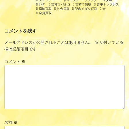
ﾘﾝｸﾞ
吉祥寺パルコ
吉祥寺買取
喜平ネックレス
指輪買取
純金買取
記念メダル買取
金
金貨買取
コメントを残す
メールアドレスが公開されることはありません。
※
が付いている
欄は必須項目です
コメント
※
名前
※