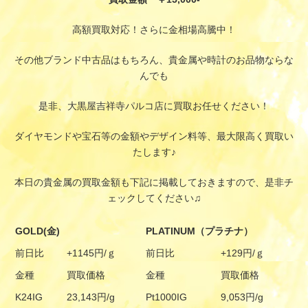
高額買取対応！さらに金相場高騰中！
その他ブランド中古品はもちろん、貴金属や時計のお品物ならな
んでも
是非、大黒屋吉祥寺パルコ店に買取お任せください！
ダイヤモンドや宝石等の金額やデザイン料等、最大限高く買取い
たします♪
本日の貴金属の買取金額も下記に掲載しておきますので、是非チ
ェックしてください♫
GOLD(金)
PLATINUM（プラチナ）
前日比
+1145円/ｇ
前日比
+129円/ｇ
金種
買取価格
金種
買取価格
K24IG
23,143円/g
Pt1000IG
9,053円/g