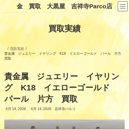
コ
ナ
金 買取 大黒屋 吉祥寺Parco店
ン
ビ
テ
ゲ
ン
ー
ツ
シ
買取実績
へ
ョ
ス
ン
キ
に
ッ
移
プ
動
買取実績
貴金属 ジュエリー イヤリング K18 イエローゴールド パール 片方
買取
貴金属 ジュエリー イヤリン
グ K18 イエローゴールド
パール 片方 買取
最
6月 14, 2026
6月 14, 2026
吉祥寺パルコ
終
更
新
日