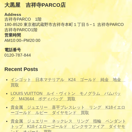
大黒屋 吉祥寺PARCO店
Address
吉祥寺PARCO 1階
180-8520 東京都武蔵野市吉祥寺本町１丁目５−１ 吉祥寺PARCO
吉祥寺PARCO1階
営業時間
AM10:00–PM20:00
電話番号
0120-787-844
Recent Posts
インゴット 日本マテリアル K24 ゴールド 純金 地金
買取
LOUIS VUITTON ルイ・ヴィトン モノグラム バムバッ
グ M43644 ボディバッグ 買取
貴金属 ジュエリー 喜平ブレスレット リング K18イエロ
ーゴールド ルビー ダイヤモンド 買取
貴金属 ジュエリー ネックレス リング 指輪 ペンダント
トップ K18イエローゴールド ピンクサファイア ダイヤモ
ンド オパール 買取