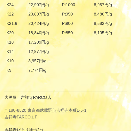
K24
22,907円/g
Pt1000
8,957円/g
K22
20,897円/g
Pt950
8,480円/g
K21.6
20,424円/g
Pt900
8,582円/g
K20
18,840円/g
Pt850
8,105円/g
K18
17,209円/g
K14
12,977円/g
K10
8,957円/g
K9
7,774円/g
大黒屋 吉祥寺PARCO店
〒180-8520 東京都武蔵野市吉祥寺本町1-5-1
吉祥寺PARCO１F
吉祥寺駅より徒歩2分