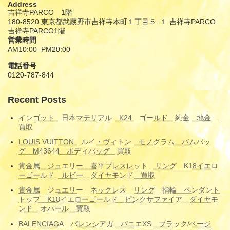
Address
吉祥寺PARCO 1階
180-8520 東京都武蔵野市吉祥寺本町１丁目５−１ 吉祥寺PARCO
吉祥寺PARCO1階
営業時間
AM10:00–PM20:00
電話番号
0120-787-844
Recent Posts
インゴット 日本マテリアル K24 ゴールド 純金 地金
買取
LOUIS VUITTON ルイ・ヴィトン モノグラム バムバッ
グ M43644 ボディバッグ 買取
貴金属 ジュエリー 喜平ブレスレット リング K18イエロ
ーゴールド ルビー ダイヤモンド 買取
貴金属 ジュエリー ネックレス リング 指輪 ペンダント
トップ K18イエローゴールド ピンクサファイア ダイヤモ
ンド オパール 買取
BALENCIAGA バレンシアガ パニエXS ブラック/ベージ