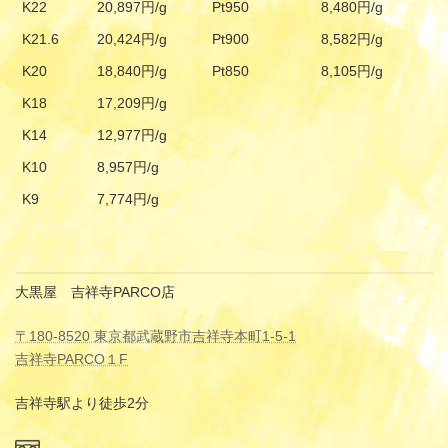
K22
20,897円/g
Pt950
8,480円/g
K21.6
20,424円/g
Pt900
8,582円/g
K20
18,840円/g
Pt850
8,105円/g
K18
17,209円/g
K14
12,977円/g
K10
8,957円/g
K9
7,774円/g
大黒屋 吉祥寺PARCO店
〒180-8520 東京都武蔵野市吉祥寺本町1-5-1
吉祥寺PARCO１F
吉祥寺駅より徒歩2分