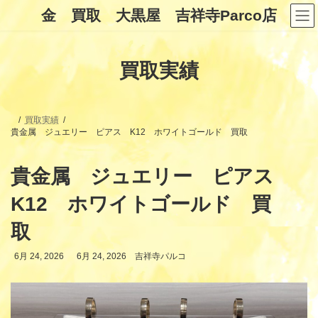
コ
ナ
金 買取 大黒屋 吉祥寺Parco店
ン
ビ
テ
ゲ
ン
ー
ツ
シ
買取実績
へ
ョ
ス
ン
キ
に
ッ
移
プ
動
買取実績
貴金属 ジュエリー ピアス K12 ホワイトゴールド 買取
貴金属 ジュエリー ピアス
K12 ホワイトゴールド 買
取
最
6月 24, 2026
6月 24, 2026
吉祥寺パルコ
終
更
新
日
時