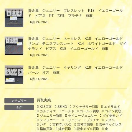
貴金属 ジュエリー ブレスレット K18 イエローゴール
ド ピアス PT 73% プラチナ 買取
6月 24, 2026
貴金属 ジュエリー ネックレス K18 イエローゴールド
サンゴ テニスブレスレット K14 ホワイトゴールド ダイ
ヤモンド ピアス K18 イエローゴールド 買取
6月 24, 2026
貴金属 ジュエリー イヤリング K18 イエローゴールド
パール 片方 買取
6月 14, 2026
買取実績
カテゴリー
K18買取
SEIKO
アクセサリー買取
エメラルド
タグ
カルティエ
ゴールド
ゴールド買取
コイン買取
ジュエリー買取
セイコージュエリー
ダイヤモンド
ティファニー
トリニティ
プラチナ
メダル
ﾘﾝｸﾞ
吉祥寺パルコ
吉祥寺買取
喜平ネックレス
指輪買取
純金買取
記念メダル買取
金