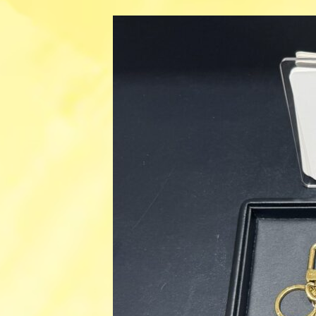
更
新
日
時
: