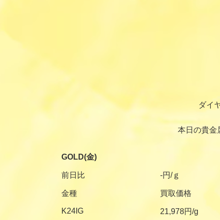
ダイ
本日の貴金
GOLD(金)
前日比
-円/ｇ
金種
買取価格
K24IG
21,978円/g