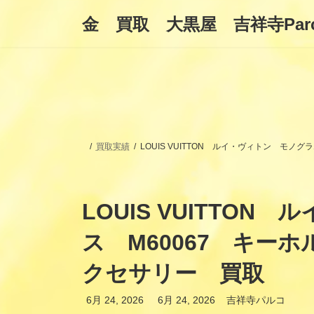
コ
ナ
金 買取 大黒屋 吉祥寺Par
ン
ビ
テ
ゲ
ン
ー
ツ
シ
へ
ョ
ス
ン
キ
に
ッ
移
プ
動
買取実績
LOUIS VUITTON ルイ・ヴィトン 
LOUIS VUITT
ス M60067 キー
クセサリー 買取
最
6月 24, 2026
6月 24, 2026
吉祥寺パルコ
終