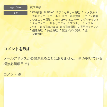
買取実績
カテゴリー
K18買取
SEIKO
アクセサリー買取
エメラルド
タグ
カルティエ
ゴールド
ゴールド買取
コイン買取
ジュエリー買取
セイコージュエリー
ダイヤモンド
ティファニー
トリニティ
プラチナ
メダル
ﾘﾝｸﾞ
吉祥寺パルコ
吉祥寺買取
喜平ネックレス
指輪買取
純金買取
記念メダル買取
金
金貨買取
コメントを残す
メールアドレスが公開されることはありません。
※
が付いている
欄は必須項目です
コメント
※