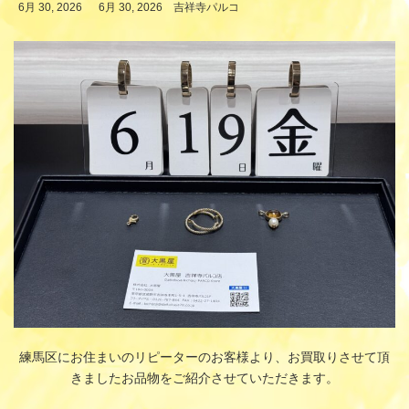
最
6月 30, 2026
6月 30, 2026
吉祥寺パルコ
終
更
新
日
時
:
練馬区にお住まいのリピーターのお客様より、お買取りさせて頂
きましたお品物をご紹介させていただきます。