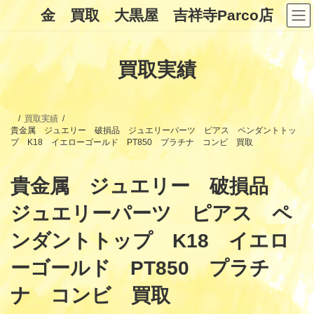
コ
ナ
金 買取 大黒屋 吉祥寺Parco店
ン
ビ
テ
ゲ
ン
ー
ツ
シ
買取実績
へ
ョ
ス
ン
キ
に
ッ
移
プ
動
買取実績
貴金属 ジュエリー 破損品 ジュエリーパーツ ピアス ペンダントトッ
プ K18 イエローゴールド PT850 プラチナ コンビ 買取
貴金属 ジュエリー 破損品
ジュエリーパーツ ピアス ペ
ンダントトップ K18 イエロ
ーゴールド PT850 プラチ
ナ コンビ 買取