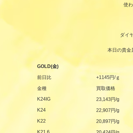
使わ
ダイ
本日の貴金
GOLD(金)
前日比
+1145円/ｇ
金種
買取価格
K24IG
23,143円/g
K24
22,907円/g
K22
20,897円/g
K21.6
20,424円/g