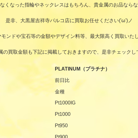
なくなった指輪やネックレスはもちろん、貴金属のお品ならな
是非、大黒屋吉祥寺パルコ店に買取お任せください('ω')ノ
ヤモンドや宝石等の金額やデザイン料等、最大限高く買取いたし
属の買取金額も下記に掲載しておきますので、是非チェックし
PLATINUM（プラチナ）
前日比
金種
Pt1000IG
Pt1000
Pt950
Pt900