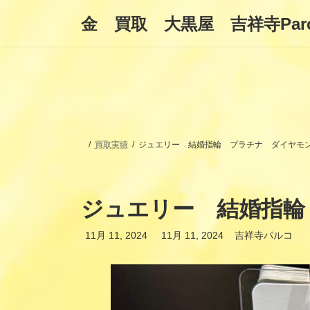
コ
ナ
金 買取 大黒屋 吉祥寺Par
ン
ビ
テ
ゲ
ン
ー
ツ
シ
へ
ョ
ス
ン
キ
に
ッ
移
プ
動
買取実績
ジュエリー 結婚指輪 プラチナ ダイヤモ
ジュエリー 結婚指輪
最
11月 11, 2024
11月 11, 2024
吉祥寺パルコ
終
更
新
日
時
: