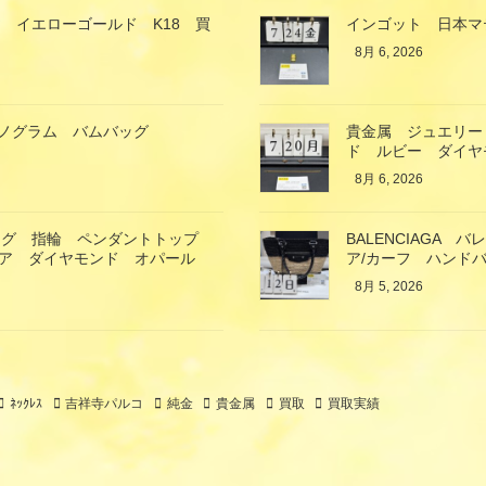
 イエローゴールド K18 買
インゴット 日本マ
8月 6, 2026
ン モノグラム バムバッグ
貴金属 ジュエリー
ド ルビー ダイヤ
8月 6, 2026
ング 指輪 ペンダントトップ
BALENCIAGA
イア ダイヤモンド オパール
ア/カーフ ハンド
8月 5, 2026
ﾈｯｸﾚｽ
吉祥寺パルコ
純金
貴金属
買取
買取実績