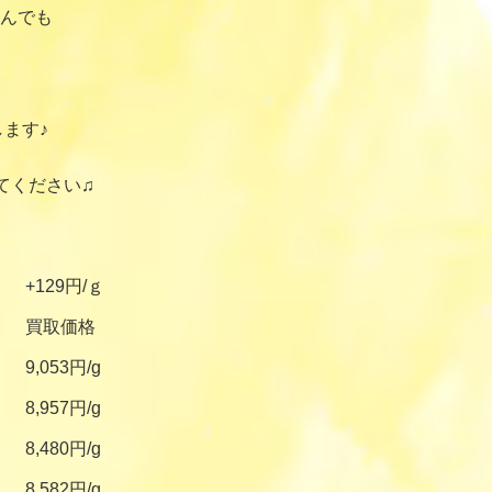
んでも
ます♪
てください♫
+129円/ｇ
買取価格
9,053円/g
8,957円/g
8,480円/g
8,582円/g