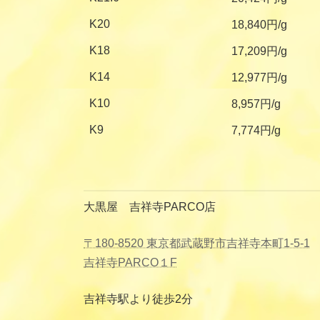
K20
18,840円/g
K18
17,209円/g
K14
12,977円/g
K10
8,957円/g
K9
7,774円/g
大黒屋 吉祥寺PARCO店
〒180-8520 東京都武蔵野市吉祥寺本町1-5-1
吉祥寺PARCO１F
吉祥寺駅より徒歩2分