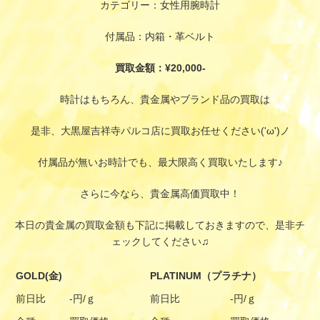
カテゴリー：女性用腕時計
付属品：内箱・革ベルト
買取金額：¥20,000-
時計はもちろん、貴金属やブランド品の買取は
是非、大黒屋吉祥寺パルコ店に買取お任せください('ω')ノ
付属品が無いお時計でも、最大限高く買取いたします♪
さらに今なら、貴金属高価買取中！
本日の貴金属の買取金額も下記に掲載しておきますので、是非チ
ェックしてください♫
GOLD(金)
PLATINUM（プラチナ）
前日比
-円/ｇ
前日比
-円/ｇ