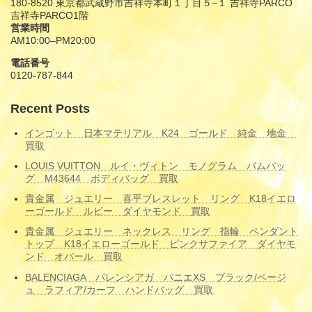
180-8520 東京都武蔵野市吉祥寺本町１丁目５−１ 吉祥寺PARCO
吉祥寺PARCO1階
営業時間
AM10:00–PM20:00
電話番号
0120-787-844
Recent Posts
インゴット 日本マテリアル K24 ゴールド 純金 地金
買取
LOUIS VUITTON ルイ・ヴィトン モノグラム バムバッ
グ M43644 ボディバッグ 買取
貴金属 ジュエリー 喜平ブレスレット リング K18イエロ
ーゴールド ルビー ダイヤモンド 買取
貴金属 ジュエリー ネックレス リング 指輪 ペンダント
トップ K18イエローゴールド ピンクサファイア ダイヤモ
ンド オパール 買取
BALENCIAGA バレンシアガ パニエXS ブラック/ベージ
ュ ラフィア/カーフ ハンドバッグ 買取