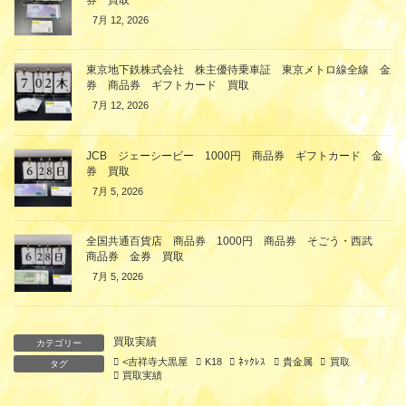
券 買取
7月 12, 2026
東京地下鉄株式会社 株主優待乗車証 東京メトロ線全線 金
券 商品券 ギフトカード 買取
7月 12, 2026
JCB ジェーシービー 1000円 商品券 ギフトカード 金
券 買取
7月 5, 2026
全国共通百貨店 商品券 1000円 商品券 そごう・西武
商品券 金券 買取
7月 5, 2026
買取実績
カテゴリー
<吉祥寺大黒屋
K18
ﾈｯｸﾚｽ
貴金属
買取
タグ
買取実績