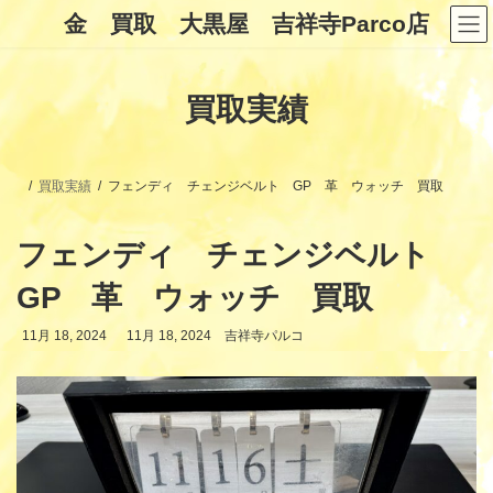
コ
ナ
金 買取 大黒屋 吉祥寺Parco店
ン
ビ
テ
ゲ
ン
ー
ツ
シ
買取実績
へ
ョ
ス
ン
キ
に
ッ
移
プ
動
買取実績
フェンディ チェンジベルト GP 革 ウォッチ 買取
フェンディ チェンジベルト
GP 革 ウォッチ 買取
最
11月 18, 2024
11月 18, 2024
吉祥寺パルコ
終
更
新
日
時
: