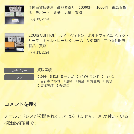
全国百貨店共通 商品券綴り 10000円 1000円 東急百貨
店 デパート 金券 大量 買取
7月 13, 2026
LOUIS VUITTON ルイ・ヴィトン ポルトフォイユ･ヴィクト
リーヌ トゥルトレール クレーム M81861 二つ折り財布
新品 買取
7月 13, 2026
買取実績
カテゴリー
24金
K18
サンゴ
ダイヤモンド
ﾈｯｸﾚｽ
タグ
吉祥寺パルコ
珊瑚
純金
貴金属
買取
買取実績
金買取
コメントを残す
メールアドレスが公開されることはありません。
※
が付いている
欄は必須項目です