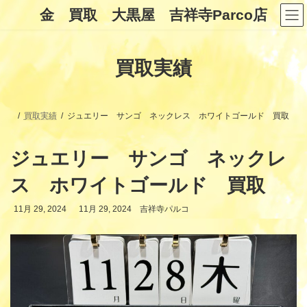
コ
ナ
金 買取 大黒屋 吉祥寺Parco店
ン
ビ
テ
ゲ
ン
ー
ツ
シ
買取実績
へ
ョ
ス
ン
キ
に
ッ
移
プ
動
買取実績
ジュエリー サンゴ ネックレス ホワイトゴールド 買取
ジュエリー サンゴ ネックレ
ス ホワイトゴールド 買取
最
11月 29, 2024
11月 29, 2024
吉祥寺パルコ
終
更
新
日
時
: