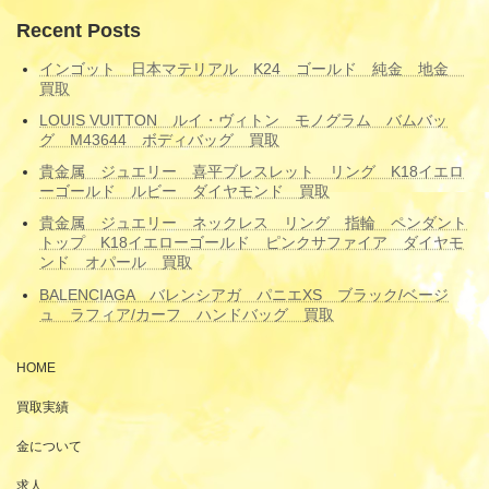
Recent Posts
インゴット 日本マテリアル K24 ゴールド 純金 地金
買取
LOUIS VUITTON ルイ・ヴィトン モノグラム バムバッ
グ M43644 ボディバッグ 買取
貴金属 ジュエリー 喜平ブレスレット リング K18イエロ
ーゴールド ルビー ダイヤモンド 買取
貴金属 ジュエリー ネックレス リング 指輪 ペンダント
トップ K18イエローゴールド ピンクサファイア ダイヤモ
ンド オパール 買取
BALENCIAGA バレンシアガ パニエXS ブラック/ベージ
ュ ラフィア/カーフ ハンドバッグ 買取
HOME
買取実績
金について
求人