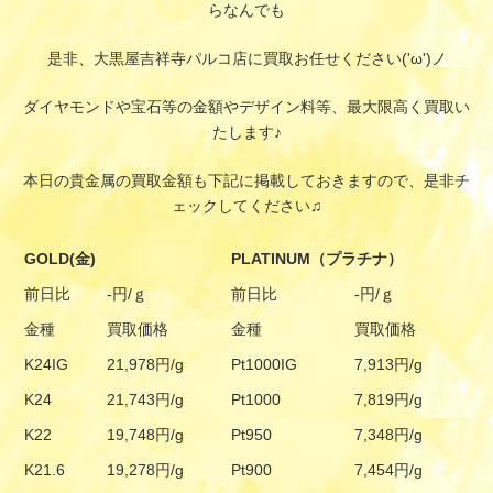
らなんでも
是非、大黒屋吉祥寺パルコ店に買取お任せください('ω')ノ
ダイヤモンドや宝石等の金額やデザイン料等、最大限高く買取い
たします♪
本日の貴金属の買取金額も下記に掲載しておきますので、是非チ
ェックしてください♫
GOLD(金)
PLATINUM（プラチナ）
前日比
-円/ｇ
前日比
-円/ｇ
金種
買取価格
金種
買取価格
K24IG
21,978円/g
Pt1000IG
7,913円/g
K24
21,743円/g
Pt1000
7,819円/g
K22
19,748円/g
Pt950
7,348円/g
K21.6
19,278円/g
Pt900
7,454円/g