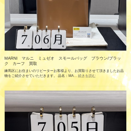
フ
ォ
イ
ユ･
ヴ
ィ
ク
ト
リ
ー
ヌ
ト
MARNI マルニ ミュゼオ スモールバッグ ブラウン/ブラッ
ゥ
ク カーフ 買取
ル
ト
練馬区にお住まいのリピーターお客様より、お買取りさせて頂きましたお品
:
レ
物をご紹介させていただきます。 品名：MA…
続きを読む
MARNI
ー
マ
ル
ル
ク
ニ
レ
ミ
ー
ュ
ム
ゼ
M81861
オ
二
ス
つ
モ
折
ー
り