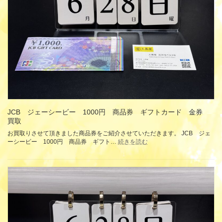
株
主
優
待
乗
車
証
東
京
メ
ト
ロ
線
全
JCB ジェーシービー 1000円 商品券 ギフトカード 金券
線
買取
金
お買取りさせて頂きました商品券をご紹介させていただきます。 JCB ジェ
券
:
ーシービー 1000円 商品券 ギフト…
続きを読む
商
JCB
品
ジ
券
ェ
ギ
ー
フ
シ
ト
ー
カ
ビ
ー
ー
ド
1000
買
円