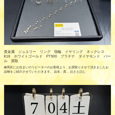
ト
カ
ー
ド
ト
イ
カ
ー
ド
1000
円
金
貴金属 ジュエリー リング 指輪 イヤリング ネックレス
券
K18 ホワイトゴールド PT900 プラチナ ダイヤモンド パー
ギ
ル 買取
フ
練馬区にお住まいのリピーターのお客様より、お買取りさせて頂きましたお
ト
:
品物をご紹介させていただきます。 品名：貴…
続きを読む
カ
貴
ー
金
ド
属
買
ジ
取
ュ
エ
リ
ー
リ
ン