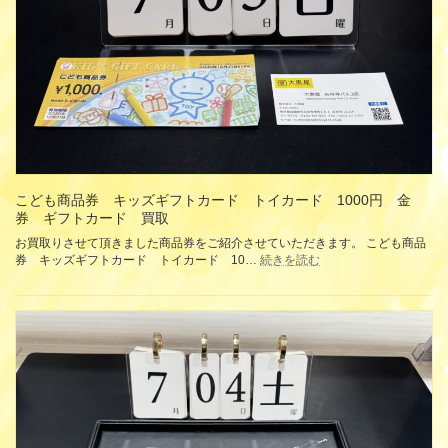
ル
財
バ
布
ッ
新
グ
品
ブ
買
ラ
取
ウ
ン/
ブ
ラ
ッ
ク
こども商品券 キッズギフトカード トイカード 1000円 金
カ
券 ギフトカード 買取
ー
お買取りさせて頂きました商品券をご紹介させていただきます。 こども商品
フ
:
券 キッズギフトカード トイカード 10…
続きを読む
買
こ
取
ど
も
商
品
券
キ
ッ
ズ
ギ
フ