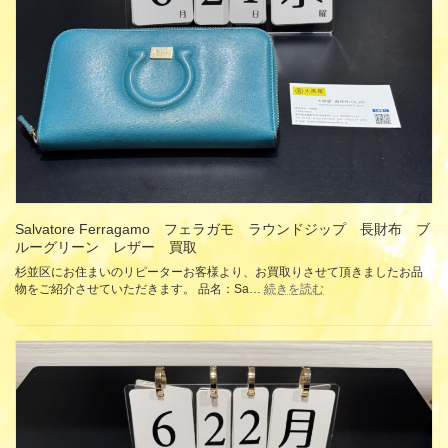
ド
ジ
ッ
プ
長
財
布
パ
ー
プ
ル
エ
ナ
メ
Salvatore Ferragamo フェラガモ ラウンドジップ 長財布 ブ
ル
ルーグリーン レザー 買取
買
取
杉並区にお住まいのリピーターお客様より、お買取りさせて頂きましたお品
:
物をご紹介させていただきます。 品名：Sa…
続きを読む
Salvatore Ferragam
フ
ェ
ラ
ガ
モ
ラ
ウ
ン