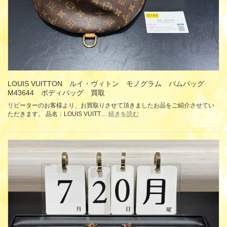
ゴ
ー
ル
ド
純
金
地
金
買
取
LOUIS VUITTON ルイ・ヴィトン モノグラム バムバッグ
M43644 ボディバッグ 買取
リピーターのお客様より、お買取りさせて頂きましたお品をご紹介させてい
:
ただきます。 品名：LOUIS VUITT…
続きを読む
LOUIS
VUITTON
ル
イ・
ヴ
ィ
ト
ン
モ
ノ
グ
ラ
ム