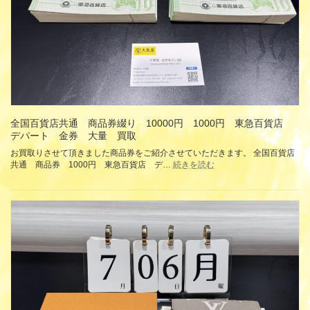
ゴ
ォ
ー
イ
ル
ユ･
ド
ヴ
買
ィ
取
ク
ト
リ
ー
ヌ
全国百貨店共通 商品券綴り 10000円 1000円 東急百貨店
ノ
デパート 金券 大量 買取
ワ
ー
お買取りさせて頂きました商品券をご紹介させていただきます。 全国百貨店
ル
:
共通 商品券 1000円 東急百貨店 デ…
続きを読む
二
全
つ
国
折
百
り
貨
財
店
布
共
新
通
品
商
買
品
取
券
綴
り