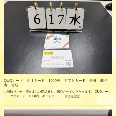
ュ
ル
エ
ド
リ
ダ
ー
イ
ピ
ヤ
ア
モ
ス
ン
K12
ド
ホ
ピ
ワ
ア
イ
ス
ト
K14
ゴ
ホ
ー
ワ
ル
イ
ド
ト
買
ゴ
取
ー
ル
QUOカード クオカード 1000円 ギフトカード 金券 商品
ド
券 買取
パ
お買取りさせて頂きました商品券をご紹介させていただきます。 QUOカー
ー
:
ド クオカード 1000円 ギフトカード…
続きを読む
ル
QUO
PT850
カ
プ
ー
ラ
ド
チ