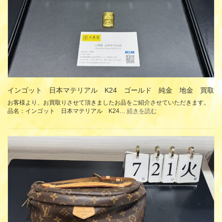
インゴット 日本マテリアル K24 ゴールド 純金 地金 買取
お客様より、お買取りさせて頂きましたお品をご紹介させていただきます。
:
品名：インゴット 日本マテリアル K24…
続きを読む
イ
ン
ゴ
ッ
ト
日
本
マ
テ
リ
ア
ル
K24