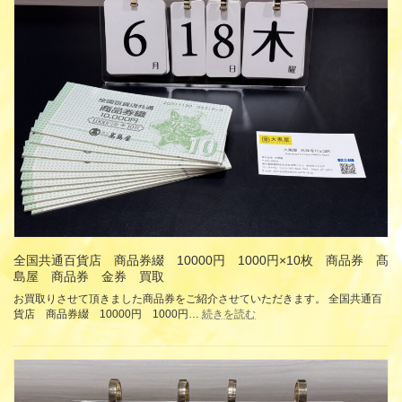
ダ
リ
シ
ー
ョ
破
ル
損
ダ
品
ー
ジ
バ
ュ
ッ
エ
グ
リ
ブ
ー
ラ
パ
ウ
ー
ン
ツ
ス
ピ
エ
ア
ー
ス
ド
ペ
全国共通百貨店 商品券綴 10000円 1000円×10枚 商品券 髙
GUCCI
グ
ン
島屋 商品券 金券 買取
ッ
ダ
お買取りさせて頂きました商品券をご紹介させていただきます。 全国共通百
チ
ン
:
貨店 商品券綴 10000円 1000円…
続きを読む
フ
ト
全
ェ
ト
国
ラ
ッ
共
ガ
プ
通
K18
モ
百
イ
ベ
貨