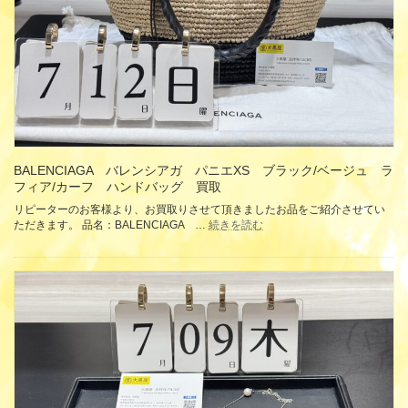
ス
リ
ン
グ
指
輪
ペ
ン
ダ
ン
ト
BALENCIAGA バレンシアガ パニエXS ブラック/ベージュ ラ
ト
フィア/カーフ ハンドバッグ 買取
ッ
リピーターのお客様より、お買取りさせて頂きましたお品をご紹介させてい
プ
:
ただきます。 品名：BALENCIAGA …
続きを読む
K18
BALENCIAGA
イ
バ
エ
レ
ロ
ン
ー
シ
ゴ
ア
ー
ガ
ル
パ
ド
ニ
ピ
エ
ン
XS
ク
ブ