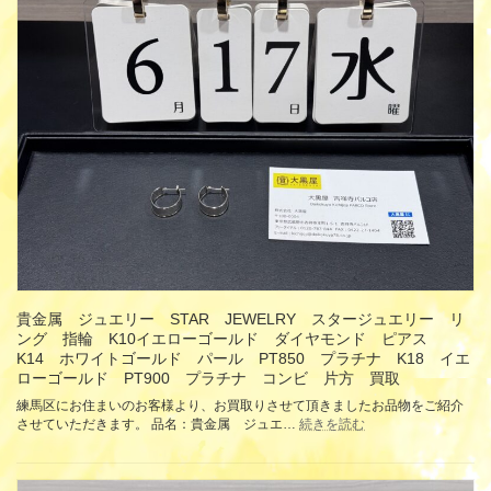
エ
ル
店
ロ
ト
商
ー
ブ
品
ゴ
ラ
券
ー
ッ
綴
ル
ク
10000
ド
レ
円
PT850
ザ
1000
プ
ー
円
ラ
買
×10
チ
枚
取
ナ
商
コ
品
ン
券
ビ
髙
買
島
取
屋
貴金属 ジュエリー STAR JEWELRY スタージュエリー リ
商
ング 指輪 K10イエローゴールド ダイヤモンド ピアス
品
K14 ホワイトゴールド パール PT850 プラチナ K18 イエ
券
ローゴールド PT900 プラチナ コンビ 片方 買取
金
券
練馬区にお住まいのお客様より、お買取りさせて頂きましたお品物をご紹介
買
:
させていただきます。 品名：貴金属 ジュエ…
続きを読む
取
貴
金
属