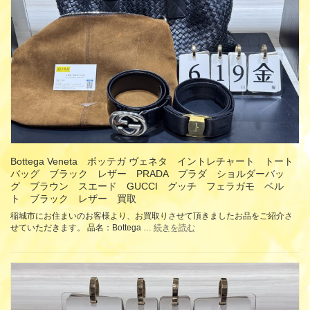
エ
ロ
ー
金
券
商
品
券
ギ
フ
ト
カ
ー
ド
Bottega Veneta ボッテガ ヴェネタ イントレチャート トート
買
バッグ ブラック レザー PRADA プラダ ショルダーバッ
取
グ ブラウン スエード GUCCI グッチ フェラガモ ベル
ト ブラック レザー 買取
稲城市にお住まいのお客様より、お買取りさせて頂きましたお品をご紹介さ
:
せていただきます。 品名：Bottega …
続きを読む
Bottega Veneta
ボ
ッ
テ
ガ
ヴ
ェ