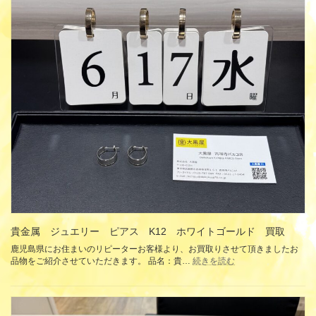
ジ
ュ
エ
リ
ー
STAR
JEWELRY
ス
タ
ー
ジ
ュ
エ
リ
ー
リ
ン
グ
指
輪
貴金属 ジュエリー ピアス K12 ホワイトゴールド 買取
K10
イ
鹿児島県にお住まいのリピーターお客様より、お買取りさせて頂きましたお
エ
:
品物をご紹介させていただきます。 品名：貴…
続きを読む
貴
ロ
金
ー
属
ゴ
ジ
ー