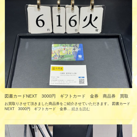
ナ
イ
ス
ト
リ
ッ
プ
10000
円
1000
円
ギ
フ
ト
カ
ー
ド
金
券
図書カードNEXT 3000円 ギフトカード 金券 商品券 買取
商
品
お買取りさせて頂きました商品券をご紹介させていただきます。 図書カード
券
:
NEXT 3000円 ギフトカード 金券…
続きを読む
図
買
書
取
カ
ー
ド