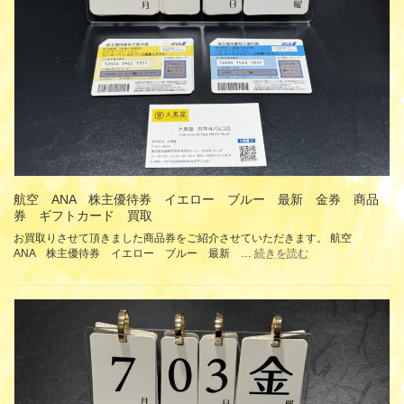
グ
指
輪
イ
ヤ
リ
ン
グ
ネ
ッ
ク
レ
ス
航空 ANA 株主優待券 イエロー ブルー 最新 金券 商品
K18
券 ギフトカード 買取
ホ
お買取りさせて頂きました商品券をご紹介させていただきます。 航空
ワ
:
ANA 株主優待券 イエロー ブルー 最新 …
続きを読む
イ
航
ト
空
ゴ
ANA
ー
株
ル
主
ド
優
PT900
待
プ
券
ラ
イ
チ
エ