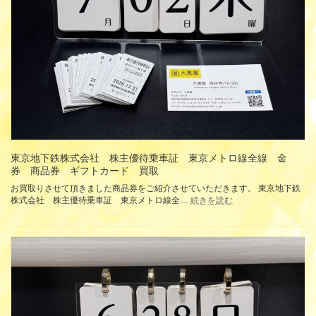
ッ
ク
レ
ス
ハ
ー
ト
K10
イ
エ
ロ
ー
ゴ
ー
東京地下鉄株式会社 株主優待乗車証 東京メトロ線全線 金
ル
券 商品券 ギフトカード 買取
ド
お買取りさせて頂きました商品券をご紹介させていただきます。 東京地下鉄
ダ
:
株式会社 株主優待乗車証 東京メトロ線全…
続きを読む
イ
東
ヤ
京
モ
地
ン
下
ド
鉄
買
株
取
式
会
社