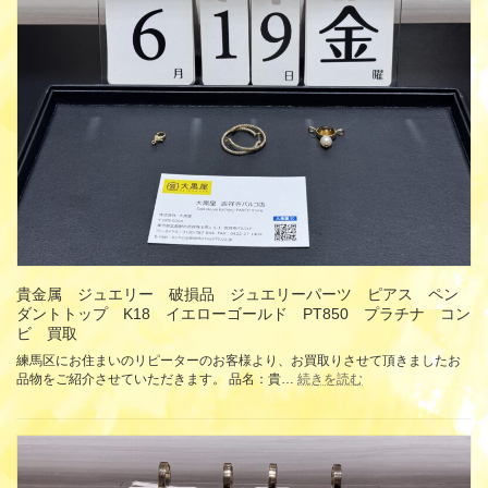
ネ
タ
イ
ン
ト
レ
チ
ャ
ー
ト
ト
ー
ト
バ
ッ
グ
貴金属 ジュエリー 破損品 ジュエリーパーツ ピアス ペン
ブ
ダントトップ K18 イエローゴールド PT850 プラチナ コン
ラ
ビ 買取
ッ
練馬区にお住まいのリピーターのお客様より、お買取りさせて頂きましたお
ク
:
品物をご紹介させていただきます。 品名：貴…
続きを読む
レ
貴
ザ
金
ー
属
PRADA
ジ
プ
ュ
ラ
エ