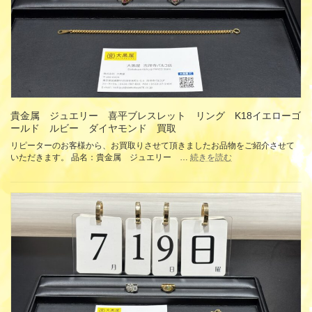
バ
ム
バ
ッ
グ
M43644
ボ
デ
ィ
バ
貴金属 ジュエリー 喜平ブレスレット リング K18イエローゴ
ッ
ールド ルビー ダイヤモンド 買取
グ
買
リピーターのお客様から、お買取りさせて頂きましたお品物をご紹介させて
取
:
いただきます。 品名：貴金属 ジュエリー …
続きを読む
貴
金
属
ジ
ュ
エ
リ
ー
喜
平
ブ
レ
ス