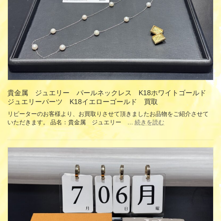
サ
ラ
フ
ッ
ァ
ク/
イ
ベ
ア
ー
ダ
ジ
イ
ュ
ヤ
ラ
モ
フ
ン
ィ
ド
ア/
貴金属 ジュエリー パールネックレス K18ホワイトゴールド
オ
カ
ジュエリーパーツ K18イエローゴールド 買取
パ
ー
ー
フ
リピーターのお客様より、お買取りさせて頂きましたお品物をご紹介させて
ル
:
ハ
いただきます。 品名：貴金属 ジュエリー …
続きを読む
買
貴
ン
取
金
ド
属
バ
ジ
ッ
ュ
グ
エ
買
リ
取
ー
パ
ー
ル
ネ