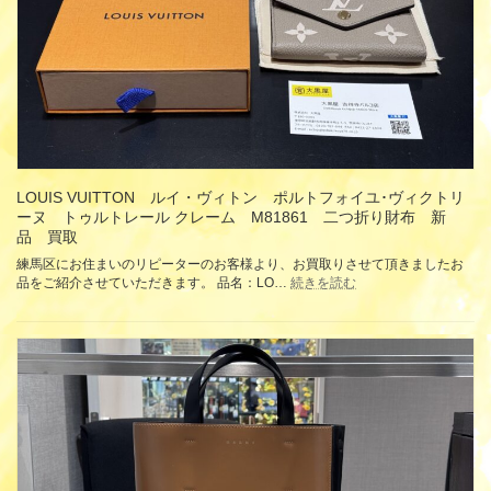
10000
円
1000
円
東
急
百
貨
店
デ
パ
LOUIS VUITTON ルイ・ヴィトン ポルトフォイユ･ヴィクトリ
ー
ーヌ トゥルトレール クレーム M81861 二つ折り財布 新
ト
品 買取
金
券
練馬区にお住まいのリピーターのお客様より、お買取りさせて頂きましたお
:
大
品をご紹介させていただきます。 品名：LO…
続きを読む
LOUIS
量
VUITTON
買
ル
取
イ・
ヴ
ィ
ト
ン
ポ
ル
ト