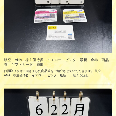
ド
ジ
ッ
プ
長
財
布
ブ
ル
ー
グ
リ
ー
ン
航空 ANA 株主優待券 イエロー ピンク 最新 金券 商品
レ
券 ギフトカード 買取
ザ
お買取りさせて頂きました商品券をご紹介させていただきます。 航空
ー
:
ANA 株主優待券 イエロー ピンク 最新 …
続きを読む
買
航
取
空
ANA
株
主
優
待
券
イ