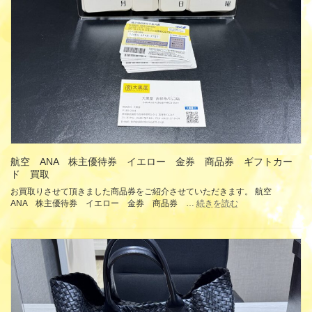
エ
ロ
ー
ピ
ン
ク
最
新
金
券
商
品
券
ギ
航空 ANA 株主優待券 イエロー 金券 商品券 ギフトカー
フ
ド 買取
ト
お買取りさせて頂きました商品券をご紹介させていただきます。 航空
カ
:
ANA 株主優待券 イエロー 金券 商品券 …
続きを読む
ー
航
ド
空
買
ANA
取
株
主
優
待
券
イ