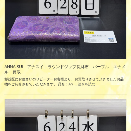
券
1000
円
商
品
券
そ
ご
う・
西
武
商
品
券
ANNA SUI アナスイ ラウンドジップ長財布 パープル エナメ
金
ル 買取
券
杉並区にお住まいのリピーターお客様より、お買取りさせて頂きましたお品
買
:
物をご紹介させていただきます。 品名：AN…
続きを読む
取
ANNA
SUI
ア
ナ
ス
イ
ラ
ウ
ン