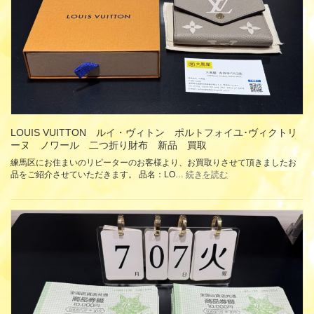
ッ
ク
レ
ス
K18
ホ
ワ
イ
ト
ゴ
ー
LOUIS VUITTON ルイ・ヴィトン ポルトフォイユ･ヴィクトリ
ル
ーヌ ノワール 二つ折り財布 新品 買取
ド
練馬区にお住まいのリピーターのお客様より、お買取りさせて頂きましたお
ジ
:
品をご紹介させていただきます。 品名：LO…
続きを読む
ュ
LOUIS
エ
VUITTON
リ
ル
ー
イ・
パ
ヴ
ー
ィ
ツ
ト
K18
ン
イ
ポ
エ
ル
ロ
ト
ー
フ