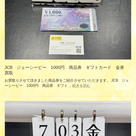
ナ
ロ
ダ
ー
イ
ブ
ヤ
ル
モ
ー
ン
最
ド
新
パ
金
ー
券
ル
商
買
品
取
券
ギ
JCB ジェーシービー 1000円 商品券 ギフトカード 金券
フ
買取
ト
お買取りさせて頂きました商品券をご紹介させていただきます。 JCB ジェ
カ
:
ーシービー 1000円 商品券 ギフト…
続きを読む
ー
JCB
ド
ジ
買
ェ
取
ー
シ
ー
ビ
ー
1000
円