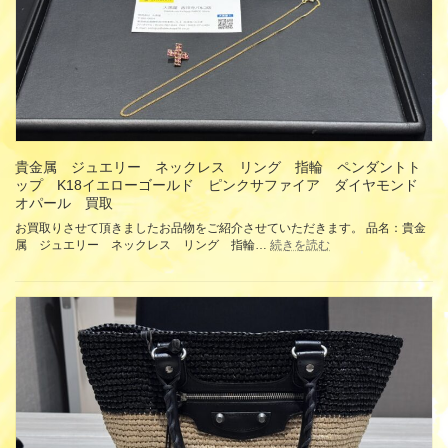
レ
ッ
ト
リ
ン
グ
K18
イ
エ
ロ
貴金属 ジュエリー ネックレス リング 指輪 ペンダントト
ー
ップ K18イエローゴールド ピンクサファイア ダイヤモンド
ゴ
オパール 買取
ー
お買取りさせて頂きましたお品物をご紹介させていただきます。 品名：貴金
ル
:
属 ジュエリー ネックレス リング 指輪…
続きを読む
ド
貴
ル
金
ビ
属
ー
ジ
ダ
ュ
イ
エ
ヤ
リ
モ
ー
ン
ネ
ド
ッ
買
ク
取
レ