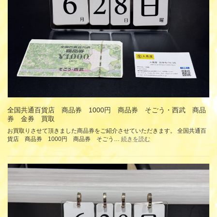
取
商
品
券
ギ
フ
ト
カ
ー
ド
金
券
買
取
全国共通百貨店 商品券 1000円 商品券 そごう・西武 商品
券 金券 買取
お買取りさせて頂きました商品券をご紹介させていただきます。 全国共通百
:
貨店 商品券 1000円 商品券 そごう…
続きを読む
全
国
共
通
百
貨
店
商
品