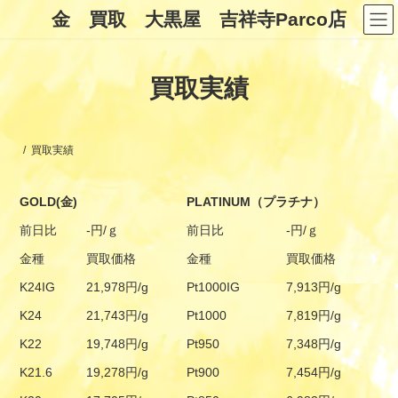
コ
ナ
金 買取 大黒屋 吉祥寺Parco店
ン
ビ
テ
ゲ
ン
ー
ツ
シ
買取実績
へ
ョ
ス
ン
キ
に
ッ
移
プ
動
買取実績
GOLD(金)
PLATINUM（プラチナ）
前日比
-円/ｇ
前日比
-円/ｇ
金種
買取価格
金種
買取価格
K24IG
21,978円/g
Pt1000IG
7,913円/g
K24
21,743円/g
Pt1000
7,819円/g
K22
19,748円/g
Pt950
7,348円/g
K21.6
19,278円/g
Pt900
7,454円/g