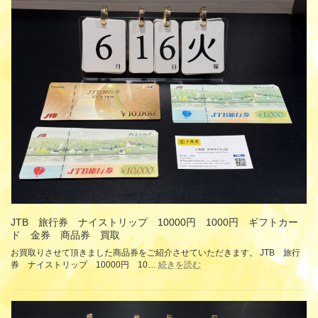
ク
ナ
オ
K18
カ
イ
ー
エ
ド
ロ
1000
ー
円
ゴ
ギ
ー
フ
ル
ト
ド
カ
PT900
ー
プ
ド
ラ
金
チ
券
ナ
商
コ
品
ン
券
ビ
買
片
JTB 旅行券 ナイストリップ 10000円 1000円 ギフトカー
取
方
ド 金券 商品券 買取
買
お買取りさせて頂きました商品券をご紹介させていただきます。 JTB 旅行
取
:
券 ナイストリップ 10000円 10…
続きを読む
JTB
旅
行
券