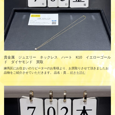
商
品
券
ギ
フ
ト
カ
ー
ド
金
券
買
取
貴金属 ジュエリー ネックレス ハート K10 イエローゴール
ド ダイヤモンド 買取
練馬区にお住まいのリピーターのお客様より、お買取りさせて頂きましたお
:
品物をご紹介させていただきます。 品名：貴…
続きを読む
貴
金
属
ジ
ュ
エ
リ
ー
ネ